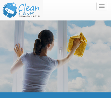
MEN
•
•
•